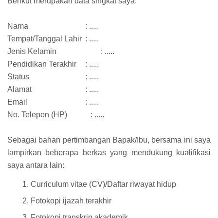
Berikut merupakan data singkat saya:
Nama
: .....
Tempat/Tanggal Lahir
: .....
Jenis Kelamin
: .....
Pendidikan Terakhir
: .....
Status
: .....
Alamat
: .....
Email
: .....
No. Telepon (HP)
: .....
Sebagai bahan pertimbangan Bapak/Ibu, bersama ini saya
lampirkan beberapa berkas yang mendukung kualifikasi
saya antara lain:
Curriculum vitae (CV)/Daftar riwayat hidup
Fotokopi ijazah terakhir
Fotokopi transkrip akademik