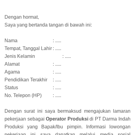
Dengan hormat,
Saya yang bertanda tangan di bawah ini:
Nama
: .....
Tempat, Tanggal Lahir
: .....
Jenis Kelamin
: .....
Alamat
: .....
Agama
: .....
Pendidikan Terakhir
: .....
Status
: .....
No. Telepon (HP)
: .....
Dengan surat ini saya bermaksud mengajukan lamaran
pekerjaan sebagai
Operator Produksi
di PT Darma Indah
Produksi yang Bapak/Ibu pimpin. Informasi lowongan
pekerjaan ini saya dapatkan melalui media sosial