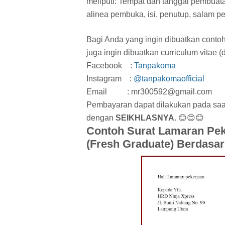
meliputi: Tempat dan tanggal pembuata
alinea pembuka, isi, penutup, salam p
Bagi Anda yang ingin dibuatkan contoh
juga ingin dibuatkan curriculum vitae 
Facebook :
Tanpakoma
Instagram :
@tanpakomaofficial
Email : mr300592@gmail.com
Pembayaran dapat dilakukan pada sa
dengan
SEIKHLASNYA
. 😊😊😊
Contoh Surat Lamaran Peke
(Fresh Graduate) Berdasar