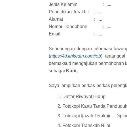
Jenis Kelamin
: .....
Pendidikan Terakhir
: .....
Alamat
: .....
Nomor Handphone
: .....
Email
: .....
Sehubungan dengan informasi lowonga
(
https://id.linkedin.com/job
) tertangga
bermaksud mengajukan permohonan kerj
sebagai
Kurir
.
Saya lampirkan berkas-berkas pelengk
Daftar Riwayat Hidup
Fotokopi Kartu Tanda Penduduk
Fotokopi Ijazah Terakhir – Dipl
Fotokopi Transkrip Nilai