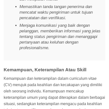
Memastikan tanda tangan penerima dan
mencatat waktu pengiriman untuk tujuan
pencatatan dan verifikasi.
Menjaga komunikasi yang baik dengan
pelanggan, memberikan informasi yang jelas
tentang status pengiriman dan menanggapi
pertanyaan atau keluhan dengan
profesionalisme.
Kemampuan, Keterampilan Atau Skill
Kemampuan dan keterampilan dalam curriculum vitae
(CV) merujuk pada keahlian dan kecakapan yang dimiliki
oleh seorang individu. Kemampuan mencakup
keterampilan umum yang dapat diterapkan dalam berbagai
situasi, sedangkan keterampilan mengacu pada keahlian