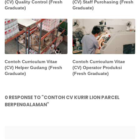
(CV) Quality Control (Fresh
(CV) Staff Purchasing (Fresh
Graduate)
Graduate)
Contoh Curriculum Vitae
Contoh Curriculum Vitae
(CV) Helper Gudang (Fresh
(CV) Operator Produksi
Graduate)
(Fresh Graduate)
0 RESPONSE TO "CONTOH CV KURIR LION PARCEL
BERPENGALAMAN"