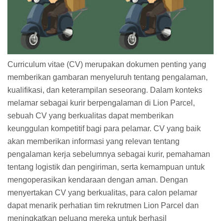
Curriculum vitae (CV) merupakan dokumen penting yang
memberikan gambaran menyeluruh tentang pengalaman,
kualifikasi, dan keterampilan seseorang. Dalam konteks
melamar sebagai kurir berpengalaman di Lion Parcel,
sebuah CV yang berkualitas dapat memberikan
keunggulan kompetitif bagi para pelamar. CV yang baik
akan memberikan informasi yang relevan tentang
pengalaman kerja sebelumnya sebagai kurir, pemahaman
tentang logistik dan pengiriman, serta kemampuan untuk
mengoperasikan kendaraan dengan aman. Dengan
menyertakan CV yang berkualitas, para calon pelamar
dapat menarik perhatian tim rekrutmen Lion Parcel dan
meningkatkan peluang mereka untuk berhasil