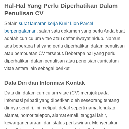
Hal-Hal Yang Perlu Diperhatikan Dalam
Penulisan CV
Selain
surat lamaran kerja Kurir Lion Parcel
berpengalaman
, salah satu dokumen yang perlu Anda buat
adalah curriculum vitae atau daftar riwayat hidup. Namun,
ada beberapa hal yang perlu diperhatikan dalam penulisan
atau pembuatan CV tersebut. Beberapa hal yang perlu
diperhatikan dalam penulisan atau pengisian curriculum
vitae antara lain sebagai berikut.
Data Diri dan Informasi Kontak
Data diri dalam curriculum vitae (CV) merujuk pada
informasi pribadi yang diberikan oleh seseorang tentang
dirinya sendiri. Ini meliputi detail seperti nama lengkap,
alamat, nomor telepon, alamat email, tanggal lahir,
kewarganegaraan, dan status perkawinan. Menyertakan