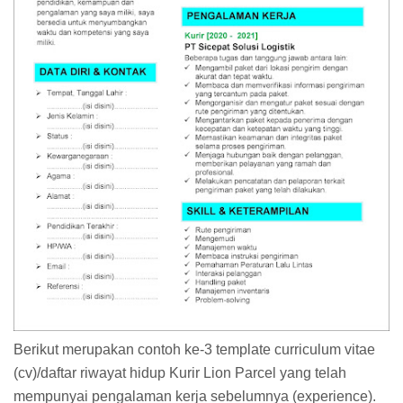
Berikut merupakan contoh ke-3 template curriculum vitae
(cv)/daftar riwayat hidup Kurir Lion Parcel yang telah
mempunyai pengalaman kerja sebelumnya (experience).