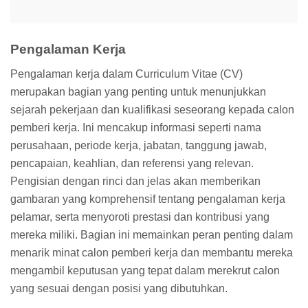
Pengalaman Kerja
Pengalaman kerja dalam Curriculum Vitae (CV)
merupakan bagian yang penting untuk menunjukkan
sejarah pekerjaan dan kualifikasi seseorang kepada calon
pemberi kerja. Ini mencakup informasi seperti nama
perusahaan, periode kerja, jabatan, tanggung jawab,
pencapaian, keahlian, dan referensi yang relevan.
Pengisian dengan rinci dan jelas akan memberikan
gambaran yang komprehensif tentang pengalaman kerja
pelamar, serta menyoroti prestasi dan kontribusi yang
mereka miliki. Bagian ini memainkan peran penting dalam
menarik minat calon pemberi kerja dan membantu mereka
mengambil keputusan yang tepat dalam merekrut calon
yang sesuai dengan posisi yang dibutuhkan.