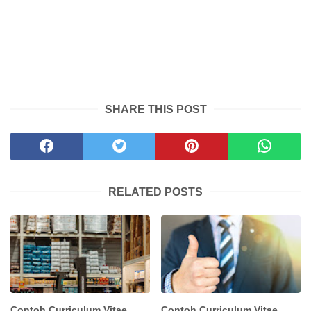
SHARE THIS POST
RELATED POSTS
Contoh Curriculum Vitae
Contoh Curriculum Vitae