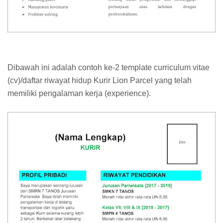
Dibawah ini adalah contoh ke-2 template curriculum vitae
(cv)/daftar riwayat hidup Kurir Lion Parcel yang telah
memiliki pengalaman kerja (experience).