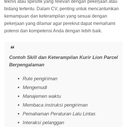
teknis atau spesifik yang relevan dengan pekerjaan atau
bidang tertentu. Dalam CV, penting untuk mencantumkan
kemampuan dan keterampilan yang sesuai dengan
pekerjaan yang dilamar agar perekrut dapat memahami
potensi dan kompetensi Anda dengan lebih baik.
Contoh Skill dan Keterampilan Kurir Lion Parcel
Berpengalaman
Rute pengiriman
Mengemudi
Manajemen waktu
Membaca instruksi pengiriman
Pemahaman Peraturan Lalu Lintas
Interaksi pelanggan