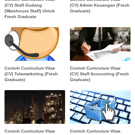
(CV) Staff Gudang
(CV) Admin Keuangan (Fresh
(Warehouse Staff) Untuk
Graduate)
Fresh Graduate
Contoh Curriculum Vitae
Contoh Curriculum Vitae
(CV) Telemarketing (Fresh
(CV) Staff Accounting (Fresh
Graduate)
Graduate)
Contoh Curriculum Vitae
Contoh Curriculum Vitae